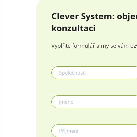
Clever System: obje
konzultaci
Vyplňte formulář a my se vám o
Společnost
Jméno
Příjmení