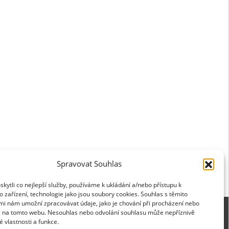
Spravovat Souhlas
ytli co nejlepší služby, používáme k ukládání a/nebo přístupu k
 zařízení, technologie jako jsou soubory cookies. Souhlas s těmito
mi nám umožní zpracovávat údaje, jako je chování při procházení nebo
D na tomto webu. Nesouhlas nebo odvolání souhlasu může nepříznivě
té vlastnosti a funkce.
ies