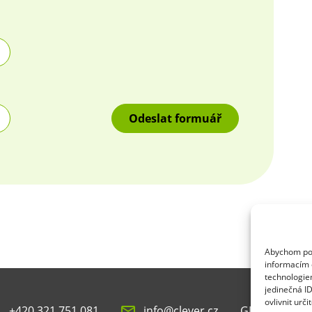
Abychom posk
informacím o
technologie
jedinečná I
ovlivnit urči
+420 321 751 081
info@clever.cz
GDPR & cook