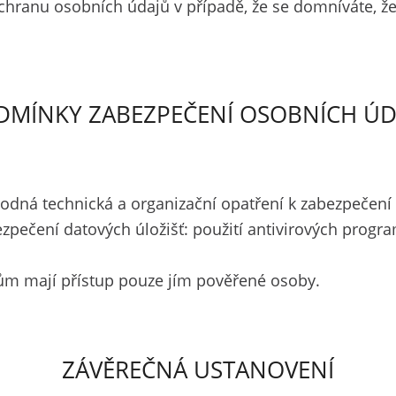
chranu osobních údajů v případě, že se domníváte, ž
DMÍNKY ZABEZPEČENÍ OSOBNÍCH ÚD
vhodná technická a organizační opatření k zabezpečení
ezpečení datových úložišť: použití antivirových progr
ům mají přístup pouze jím pověřené osoby.
ZÁVĚREČNÁ USTANOVENÍ