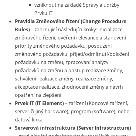
vzniknout na základě Správy a údržby
Prvku IT
Pravidla Změnového řízení (Change Procedure
Rules)
– zahrnující následující kroky: inicializace
změnového řízení, ověření relevance a stanovení
priority změnového požadavku, posouzení
změnového požadavku, přijetí/odmítnutí/odložení
požadavku na změnu, zpracování analýzy
požadavků na změnu a postup realizace změny,
schválení realizace změny, realizace změny,
akceptace realizace, zhodnocení změny a návrh
opatření na zlepšení.
Prvek IT (IT Element)
– zařízení (Koncové zařízení,
server či jiný hardware), program (software), nebo
datová linka.
Serverová infrastruktura (Server Infrastructure)
– mezi páteřní prvky infrastruktury náleží: servery,