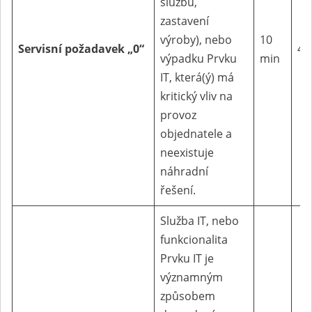
službu,
zastavení
výroby), nebo
10
Servisní
požadavek „0“
4 
výpadku Prvku
min
IT, která(ý) má
kritický vliv na
provoz
objednatele a
neexistuje
náhradní
řešení.
Služba IT, nebo
funkcionalita
Prvku IT je
významným
způsobem