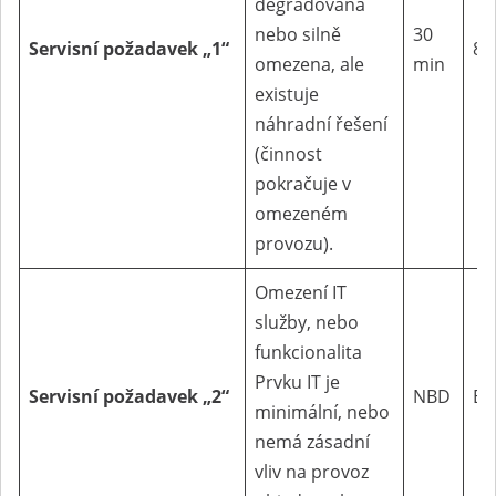
degradována
nebo silně
30
Servisní
požadavek „1“
8 
omezena, ale
min
existuje
náhradní řešení
(činnost
pokračuje v
omezeném
provozu).
Omezení IT
služby, nebo
funkcionalita
Prvku IT je
Servisní
požadavek „2“
NBD
BE
minimální, nebo
nemá zásadní
vliv na provoz