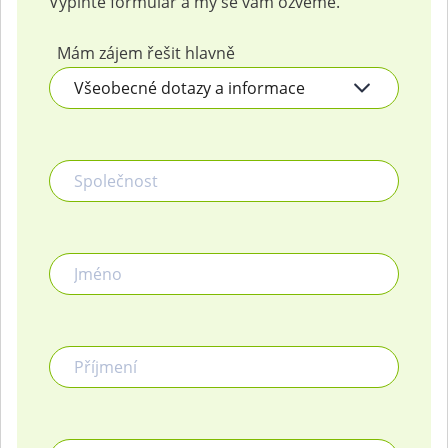
Vyplňte formulář a my se vám ozveme.
Mám zájem řešit hlavně
Společnost
Jméno
Příjmení
E-mail