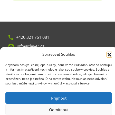
+420 321 751 081
info@clever.cz
Spravovat Souhlas
GDPR & cookies
Abychom poskytli co nejlepší služby, používáme k ukládání a/nebo přístupu
k informacím o zařízení, technologie jako jsou soubory cookies. Souhlas s
těmito technologiemi nám umožní zpracovávat údaje, jako je chování při
procházení nebo jedinečná ID na tomto webu. Nesouhlas nebo odvolání
souhlasu může nepříznivě ovlivnit určité vlastnosti a funkce.
© Copyright 2023 Všechna práva vyhrazena
clever soft s.r.o.
Vytvořeno společností
Trigama International s.r.o.
Příjmout
Odmítnout