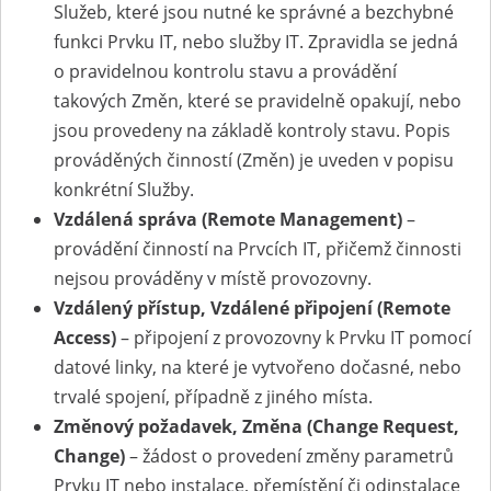
Služeb, které jsou nutné ke správné a bezchybné
funkci Prvku IT, nebo služby IT. Zpravidla se jedná
o pravidelnou kontrolu stavu a provádění
takových Změn, které se pravidelně opakují, nebo
jsou provedeny na základě kontroly stavu. Popis
prováděných činností (Změn) je uveden v popisu
konkrétní Služby.
Vzdálená správa (Remote Management)
–
provádění činností na Prvcích IT, přičemž činnosti
nejsou prováděny v místě provozovny.
Vzdálený přístup, Vzdálené připojení
(Remote
Access)
– připojení z provozovny k Prvku IT pomocí
datové linky, na které je vytvořeno dočasné, nebo
trvalé spojení, případně z jiného místa.
Změnový požadavek, Změna (Change Request,
Change)
– žádost o provedení změny parametrů
Prvku IT nebo instalace, přemístění či odinstalace